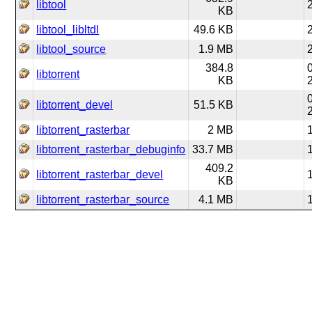
libtool
KB
libtool_libltdl
49.6 KB
libtool_source
1.9 MB
384.8
libtorrent
KB
libtorrent_devel
51.5 KB
libtorrent_rasterbar
2 MB
libtorrent_rasterbar_debuginfo
33.7 MB
409.2
libtorrent_rasterbar_devel
KB
libtorrent_rasterbar_source
4.1 MB