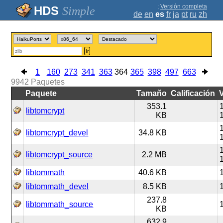
;
Versión completa
Simple
de
en
es
fr
ja
pt
ru
zh
Ir
1
160
273
341
363
364
365
398
497
663
9942
Paquetes
Paquete
Tamaño
Calificación
353.1
libtomcrypt
KB
libtomcrypt_devel
34.8 KB
libtomcrypt_source
2.2 MB
libtommath
40.6 KB
libtommath_devel
8.5 KB
237.8
libtommath_source
KB
632.9