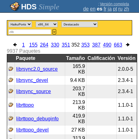
;
Versión completa
Simple
de
en
es
fr
ja
pt
ru
zh
Ir
1
155
264
330
351
352
353
387
490
663
9937
Paquetes
Paquete
Tamaño
Calificación
Versión
165.9
librsync2.0_source
2.0.0-5
KB
librsync_devel
9.4 KB
2.3.4-1
203.7
librsync_source
2.3.4-1
KB
213.9
librttopo
1.1.0-1
KB
419.9
librttopo_debuginfo
1.1.0-1
KB
librttopo_devel
27 KB
1.1.0-1
313.9