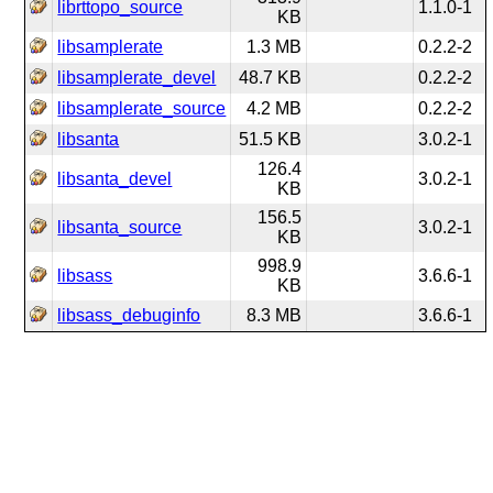
librttopo_source
1.1.0-1
KB
libsamplerate
1.3 MB
0.2.2-2
libsamplerate_devel
48.7 KB
0.2.2-2
libsamplerate_source
4.2 MB
0.2.2-2
libsanta
51.5 KB
3.0.2-1
126.4
libsanta_devel
3.0.2-1
KB
156.5
libsanta_source
3.0.2-1
KB
998.9
libsass
3.6.6-1
KB
libsass_debuginfo
8.3 MB
3.6.6-1