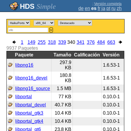
;
Versión completa
Simple
de
en
es
fr
ja
pt
ru
zh
Ir
1
149
255
318
339
340
341
376
484
663
9937
Paquetes
Paquete
Tamaño
Calificación
Versión
297.9
libpng16
1.6.53-1
KB
180.8
libpng16_devel
1.6.53-1
KB
libpng16_source
1.5 MB
1.6.53-1
libportal
77 KB
0.10.0-1
libportal_devel
40.7 KB
0.10.0-1
libportal_gtk3
10.4 KB
0.10.0-1
libportal_gtk4
10.4 KB
0.10.0-1
libportal_qt6
23.8 KB
0.10.0-1