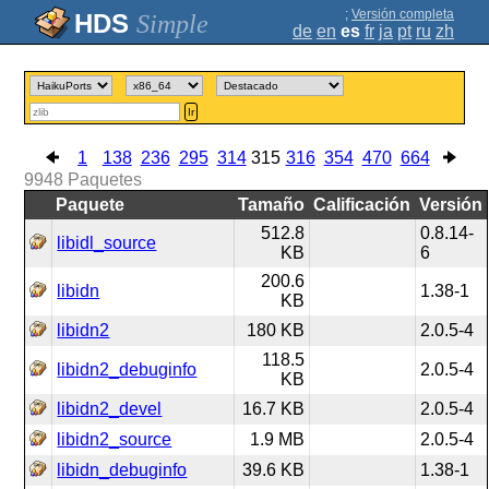
;
Versión completa
Simple
de
en
es
fr
ja
pt
ru
zh
Ir
1
138
236
295
314
315
316
354
470
664
9948
Paquetes
Paquete
Tamaño
Calificación
Versión
512.8
0.8.14-
libidl_source
KB
6
200.6
libidn
1.38-1
KB
libidn2
180 KB
2.0.5-4
118.5
libidn2_debuginfo
2.0.5-4
KB
libidn2_devel
16.7 KB
2.0.5-4
libidn2_source
1.9 MB
2.0.5-4
libidn_debuginfo
39.6 KB
1.38-1