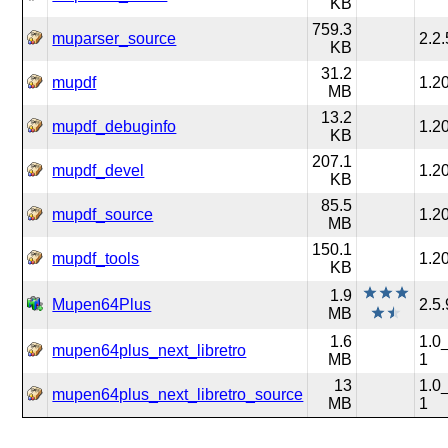
KB
759.3
muparser_source
2.2.
KB
31.2
mupdf
1.2
MB
13.2
mupdf_debuginfo
1.2
KB
207.1
mupdf_devel
1.2
KB
85.5
mupdf_source
1.2
MB
150.1
mupdf_tools
1.2
KB
1.9
Mupen64Plus
2.5.
MB
1.6
1.0
mupen64plus_next_libretro
MB
1
13
1.0
mupen64plus_next_libretro_source
MB
1