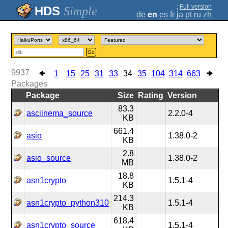
;
Full version
Simple
de
en
es
fr
ja
pt
ru
zh
Go
9937
1
15
25
31
33
34
35
104
314
663
Packages
Package
Size
Rating
Version
83.3
asciinema_source
2.2.0-4
KB
661.4
asio
1.38.0-2
KB
2.8
asio_source
1.38.0-2
MB
18.8
asn1crypto
1.5.1-4
KB
214.3
asn1crypto_python310
1.5.1-4
KB
618.4
asn1crypto_source
1.5.1-4