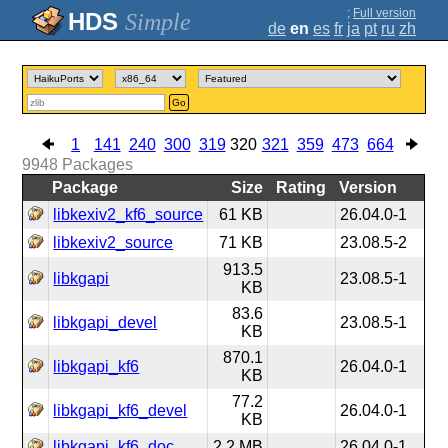
;
Full version
Simple
de
en
es
fr
ja
pt
ru
zh
Go
1
141
240
300
319
320
321
359
473
664
9948
Packages
Package
Size
Rating
Version
libkexiv2_kf6_source
61 KB
26.04.0-1
libkexiv2_source
71 KB
23.08.5-2
913.5
libkgapi
23.08.5-1
KB
83.6
libkgapi_devel
23.08.5-1
KB
870.1
libkgapi_kf6
26.04.0-1
KB
77.2
libkgapi_kf6_devel
26.04.0-1
KB
libkgapi_kf6_doc
2.2 MB
26.04.0-1