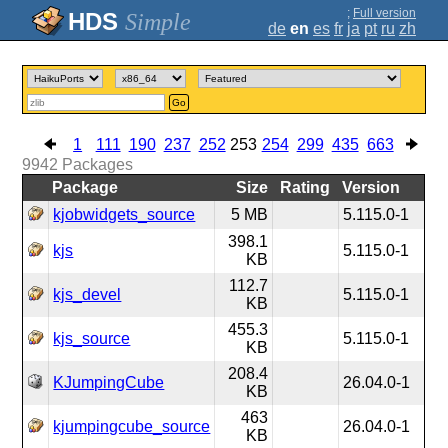
;
Full version
Simple
de
en
es
fr
ja
pt
ru
zh
Go
1
111
190
237
252
253
254
299
435
663
9942
Packages
Package
Size
Rating
Version
kjobwidgets_source
5 MB
5.115.0-1
398.1
kjs
5.115.0-1
KB
112.7
kjs_devel
5.115.0-1
KB
455.3
kjs_source
5.115.0-1
KB
208.4
KJumpingCube
26.04.0-1
KB
463
kjumpingcube_source
26.04.0-1
KB