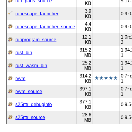
run_parts_source
5.17-
KB
3.9
runescape_launcher
0.9.0
KB
4.4
runescape_launcher_source
0.9.0
KB
12.1
1.0rc
runprogram_source
KB
3
315.2
1.94.
rust_bin
MB
1
25.2
1.94.
rust_wasm_bin
MB
1
314.2
0.7~g
rvvm
KB
1
397.1
0.7~g
rvvm_source
KB
1
377.1
s25rttr_debuginfo
0.9.5
KB
28.6
s25rttr_source
0.9.5
MB