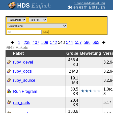
;
Standard-Darstellung
Einfach
de
en
es
fr
ja
pt
ru
zh
Los
1
238
407
509
542
543
544
557
596
663
9942
Pakete
Paket
Größe
Bewertung
Vers
466.4
ruby_devel
3.2.9
KB
ruby_docs
2 MB
3.2.9
19.1
ruby_source
3.2.9
MB
30.5
1.0rc
Run Program
KB
3
20.4
run_parts
5.17-
KB
133.6