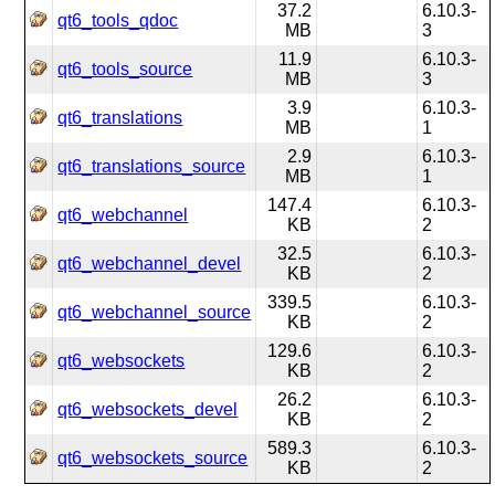
37.2
6.10.3-
qt6_tools_qdoc
MB
3
11.9
6.10.3-
qt6_tools_source
MB
3
3.9
6.10.3-
qt6_translations
MB
1
2.9
6.10.3-
qt6_translations_source
MB
1
147.4
6.10.3-
qt6_webchannel
KB
2
32.5
6.10.3-
qt6_webchannel_devel
KB
2
339.5
6.10.3-
qt6_webchannel_source
KB
2
129.6
6.10.3-
qt6_websockets
KB
2
26.2
6.10.3-
qt6_websockets_devel
KB
2
589.3
6.10.3-
qt6_websockets_source
KB
2