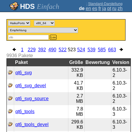
;
Standard-Darstellung
Einfach
de
en
es
fr
ja
pt
ru
zh
Los
1
229
392
490
522
523
524
539
585
663
9936
Pakete
Paket
Größe
Bewertung
Version
332.9
6.10.3-
qt6_svg
KB
2
41.7
6.10.3-
qt6_svg_devel
KB
2
2.7
6.10.3-
qt6_svg_source
MB
2
7.8
6.10.3-
qt6_tools
MB
3
299.6
6.10.3-
qt6_tools_devel
KB
3