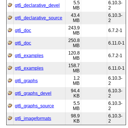
5.5
6.10.3-
qt6_declarative_devel
MB
2
43.4
6.10.3-
qt6_declarative_source
MB
2
243.9
qt6_doc
6.7.2-1
MB
250.8
qt6_doc
6.11.0-1
MB
120.8
qt6_examples
6.7.2-1
MB
158.7
qt6_examples
6.11.0-1
MB
1.2
6.10.3-
qt6_graphs
MB
2
94.4
6.10.3-
qt6_graphs_devel
KB
2
5.5
6.10.3-
qt6_graphs_source
MB
2
98.9
6.10.3-
qt6_imageformats
KB
2