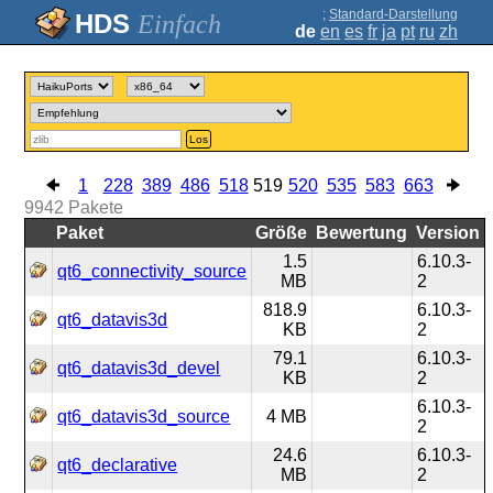
;
Standard-Darstellung
Einfach
de
en
es
fr
ja
pt
ru
zh
Los
1
228
389
486
518
519
520
535
583
663
9942
Pakete
Paket
Größe
Bewertung
Version
1.5
6.10.3-
qt6_connectivity_source
MB
2
818.9
6.10.3-
qt6_datavis3d
KB
2
79.1
6.10.3-
qt6_datavis3d_devel
KB
2
6.10.3-
qt6_datavis3d_source
4 MB
2
24.6
6.10.3-
qt6_declarative
MB
2