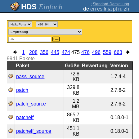
;
Standard-Darstellung
Einfach
de
en
es
fr
ja
pt
ru
zh
Los
1
208
356
445
474
475
476
496
559
663
9941
Pakete
Paket
Größe
Bewertung
Version
72.8
pass_source
1.7.4-4
KB
329.8
patch
2.7.6-2
KB
1.2
patch_source
2.7.6-2
MB
865.7
patchelf
0.18.0-1
KB
451.1
patchelf_source
0.18.0-1
KB