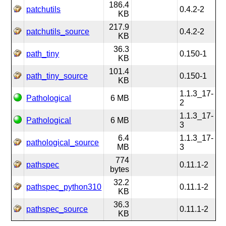
186.4
patchutils
0.4.2-2
KB
217.9
patchutils_source
0.4.2-2
KB
36.3
path_tiny
0.150-1
KB
101.4
path_tiny_source
0.150-1
KB
1.1.3_17-
Pathological
6 MB
2
1.1.3_17-
Pathological
6 MB
3
6.4
1.1.3_17-
pathological_source
MB
3
774
pathspec
0.11.1-2
bytes
32.2
pathspec_python310
0.11.1-2
KB
36.3
pathspec_source
0.11.1-2
KB