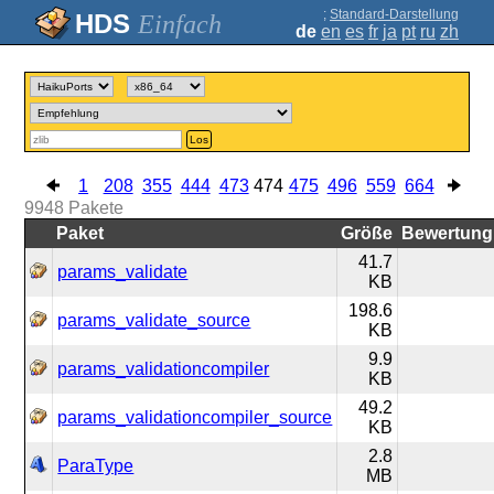
;
Standard-Darstellung
Einfach
de
en
es
fr
ja
pt
ru
zh
Los
1
208
355
444
473
474
475
496
559
664
9948
Pakete
Paket
Größe
Bewertung
41.7
params_validate
KB
198.6
params_validate_source
KB
9.9
params_validationcompiler
KB
49.2
params_validationcompiler_source
KB
2.8
ParaType
MB