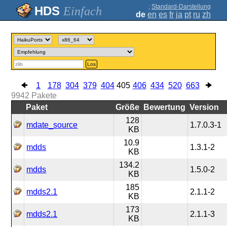
;
Standard-Darstellung
Einfach
de
en
es
fr
ja
pt
ru
zh
Los
1
178
304
379
404
405
406
434
520
663
9942
Pakete
Paket
Größe
Bewertung
Version
128
mdate_source
1.7.0.3-1
KB
10.9
mdds
1.3.1-2
KB
134.2
mdds
1.5.0-2
KB
185
mdds2.1
2.1.1-2
KB
173
mdds2.1
2.1.1-3
KB