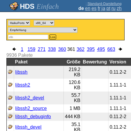
;
Standard-Darstellung
Einfach
de
en
es
fr
ja
pt
ru
zh
Los
1
159
271
338
360
361
362
395
495
663
9936
Pakete
Paket
Größe
Bewertung
Version
219.2
libssh
0.11.2-2
KB
120.6
libssh2
1.11.1-1
KB
55.7
libssh2_devel
1.11.1-1
KB
libssh2_source
1 MB
1.11.1-1
libssh_debuginfo
444 KB
0.11.2-2
35.1
libssh_devel
0.11.2-2
KB