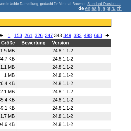
;
Standard-Darstellung
de
en
es
fr
ja
pt
ru
zh
1
153
261
326
347
348
349
383
488
663
Größe
Bewertung
Version
1.5 MB
24.8.1.1-2
34.7 KB
24.8.1.1-2
1.1 MB
24.8.1.1-2
1 MB
24.8.1.1-2
26.4 KB
24.8.1.1-2
2.1 MB
24.8.1.1-2
85.4 KB
24.8.1.1-2
49.1 KB
24.8.1.1-2
1.7 MB
24.8.1.1-2
94.6 KB
24.8.1.1-2