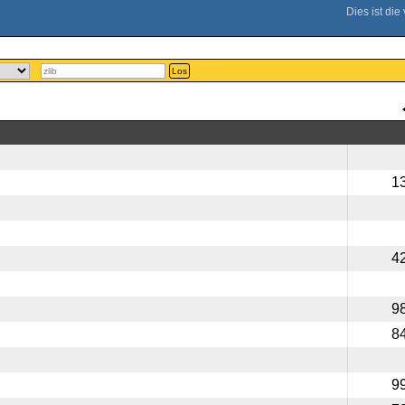
Los
1
4
9
8
9