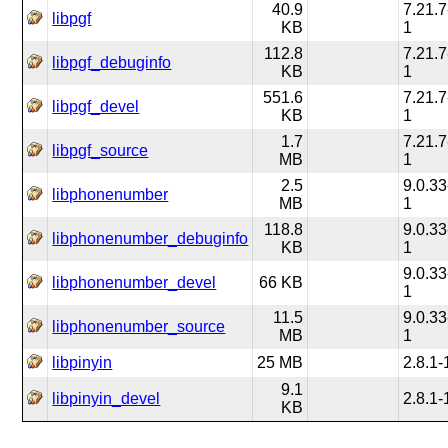
40.9
7.21.7
libpgf
KB
1
112.8
7.21.7
libpgf_debuginfo
KB
1
551.6
7.21.7
libpgf_devel
KB
1
1.7
7.21.7
libpgf_source
MB
1
2.5
9.0.33
libphonenumber
MB
1
118.8
9.0.33
libphonenumber_debuginfo
KB
1
9.0.33
libphonenumber_devel
66 KB
1
11.5
9.0.33
libphonenumber_source
MB
1
libpinyin
25 MB
2.8.1-
9.1
libpinyin_devel
2.8.1-
KB