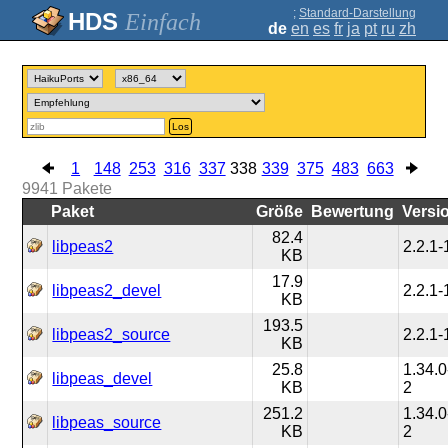
;
Standard-Darstellung
Einfach
de
en
es
fr
ja
pt
ru
zh
Los
1
148
253
316
337
338
339
375
483
663
9941
Pakete
Paket
Größe
Bewertung
Versi
82.4
libpeas2
2.2.1-
KB
17.9
libpeas2_devel
2.2.1-
KB
193.5
libpeas2_source
2.2.1-
KB
25.8
1.34.0
libpeas_devel
KB
2
251.2
1.34.0
libpeas_source
KB
2