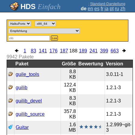
;
Standard-Darstellung
Einfach
de
en
es
fr
ja
pt
ru
zh
Los
1
83
141
176
187
188
189
241
399
663
9942
Pakete
Paket
Größe
Bewertung
Version
8.8
guile_tools
3.0.11-1
KB
122.4
guilib
1.2.1-3
KB
8.3
guilib_devel
1.2.1-3
KB
357.8
guilib_source
1.2.1-3
KB
1.6
1.2.999~git-
Guitar
MB
3