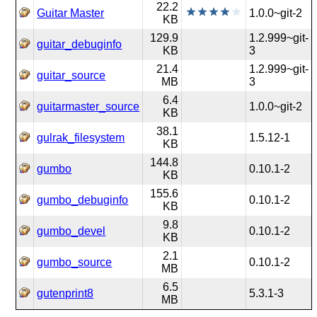
22.2
Guitar Master
1.0.0~git-2
KB
129.9
1.2.999~git-
guitar_debuginfo
KB
3
21.4
1.2.999~git-
guitar_source
MB
3
6.4
guitarmaster_source
1.0.0~git-2
KB
38.1
gulrak_filesystem
1.5.12-1
KB
144.8
gumbo
0.10.1-2
KB
155.6
gumbo_debuginfo
0.10.1-2
KB
9.8
gumbo_devel
0.10.1-2
KB
2.1
gumbo_source
0.10.1-2
MB
6.5
gutenprint8
5.3.1-3
MB