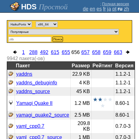
;
Полная версия
Простой
de
en
es
fr
ja
pt
ru
zh
Поиск
1
288
492
615
655
656
657
658
659
663
9942
пакета(-ов)
Пакет
Размер
Рейтинг
Версия
yaddns
22.9 KB
1.1.2-1
yaddns_debuginfo
4 KB
1.1.2-1
yaddns_source
45 KB
1.1.2-1
Yamagi Quake II
1.2 MB
8.60-1
yamagi_quake2_source
2.5 MB
8.60-1
209.8
yaml_cpp0.7
0.7.0-3
KB
yaml_cpp0.7_source
1 MB
0.7.0-3