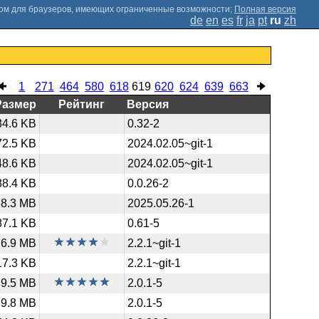
;
Полная версия
de
en
es
fr
ja
pt
ru
zh
1
271
464
580
618
619
620
624
639
663
Размер
Рейтинг
Версия
34.6 KB
0.32-2
72.5 KB
2024.02.05~git-1
48.6 KB
2024.02.05~git-1
88.4 KB
0.0.26-2
88.3 MB
2025.05.26-1
87.1 KB
0.61-5
6.9 MB
2.2.1~git-1
17.3 KB
2.2.1~git-1
9.5 MB
2.0.1-5
9.8 MB
2.0.1-5