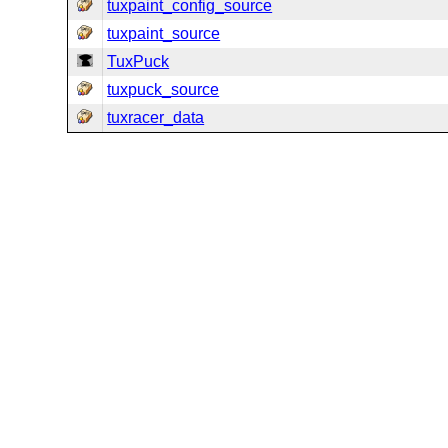
tuxpaint_config_source
tuxpaint_source
TuxPuck
tuxpuck_source
tuxracer_data