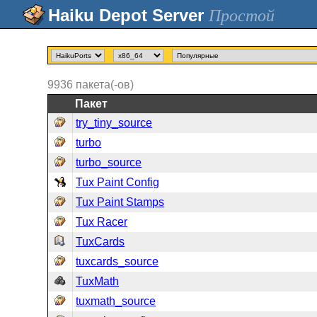
Простой
9936
пакета(-ов)
Пакет
try_tiny_source
turbo
turbo_source
Tux Paint Config
Tux Paint Stamps
Tux Racer
TuxCards
tuxcards_source
TuxMath
tuxmath_source