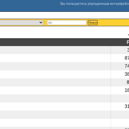
Поиск
8
7
3
1
3