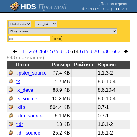
;
Полная версия
Простой
de
en
es
fr
ja
pt
ru
zh
Поиск
1
269
460
575
613
614
615
620
636
663
9937
пакета(-ов)
Пакет
Размер
Рейтинг
Версия
tipster_source
77.4 KB
1.1.3-2
tk
5.7 MB
8.6.10-4
tk_devel
88.9 KB
8.6.10-4
tk_source
10.2 MB
8.6.10-4
tklib
804.4 KB
0.7-1
tklib_source
6.1 MB
0.7-1
tldr
13 KB
1.6.1-2
tldr_source
25.2 KB
1.6.1-2