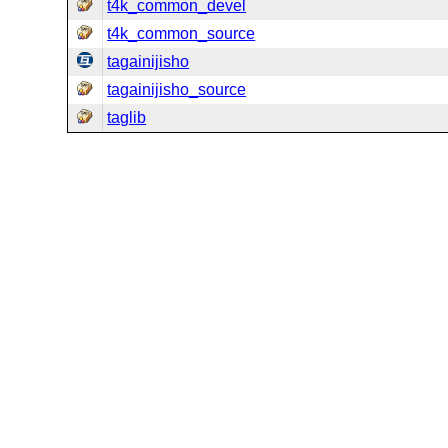
t4k_common_devel
t4k_common_source
tagainijisho
tagainijisho_source
taglib