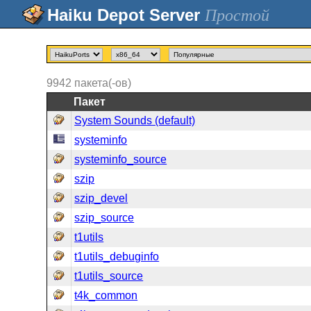
Простой
9942
пакета(-ов)
Пакет
System Sounds (default)
systeminfo
systeminfo_source
szip
szip_devel
szip_source
t1utils
t1utils_debuginfo
t1utils_source
t4k_common