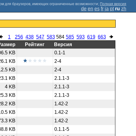
;
Полная версия
de
en
es
fr
ja
pt
ru
zh
1
256
438
547
583
584
585
593
619
663
Размер
Рейтинг
Версия
06.5 KB
0.1-1
26.1 KB
2-4
12.5 KB
2-4
23.1 KB
2.1.1-3
4 KB
2.1.1-3
25.3 KB
2.1.1-3
28.2 KB
1.42-2
10.5 KB
1.42-2
73.3 KB
1.42-2
88.8 KB
0.1.1-5