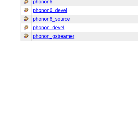
phonon6
phonon6_devel
phonon6_source
phonon_devel
phonon_gstreamer