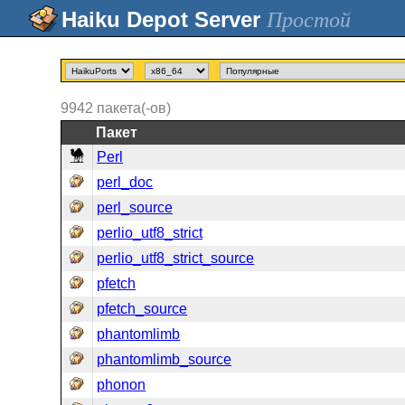
Простой
9942
пакета(-ов)
Пакет
Perl
perl_doc
perl_source
perlio_utf8_strict
perlio_utf8_strict_source
pfetch
pfetch_source
phantomlimb
phantomlimb_source
phonon