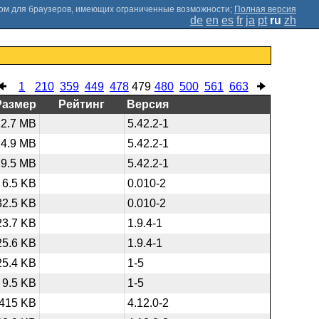
;
Полная версия
de
en
es
fr
ja
pt
ru
zh
1
210
359
449
478
479
480
500
561
663
Размер
Рейтинг
Версия
12.7 MB
5.42.2-1
4.9 MB
5.42.2-1
19.5 MB
5.42.2-1
6.5 KB
0.010-2
32.5 KB
0.010-2
23.7 KB
1.9.4-1
25.6 KB
1.9.4-1
25.4 KB
1-5
9.5 KB
1-5
415 KB
4.12.0-2