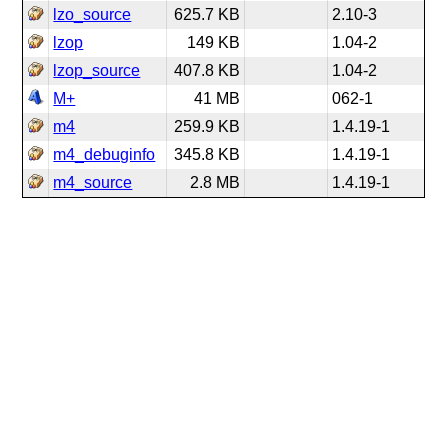
lzo_source
625.7 KB
2.10-3
lzop
149 KB
1.04-2
lzop_source
407.8 KB
1.04-2
M+
41 MB
062-1
m4
259.9 KB
1.4.19-1
m4_debuginfo
345.8 KB
1.4.19-1
m4_source
2.8 MB
1.4.19-1