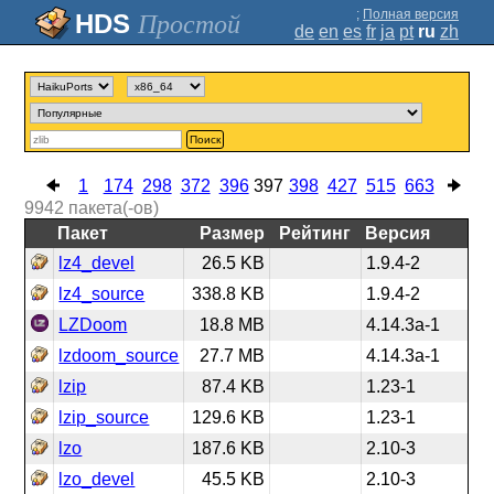
;
Полная версия
Простой
de
en
es
fr
ja
pt
ru
zh
Поиск
1
174
298
372
396
397
398
427
515
663
9942
пакета(-ов)
Пакет
Размер
Рейтинг
Версия
lz4_devel
26.5 KB
1.9.4-2
lz4_source
338.8 KB
1.9.4-2
LZDoom
18.8 MB
4.14.3a-1
lzdoom_source
27.7 MB
4.14.3a-1
lzip
87.4 KB
1.23-1
lzip_source
129.6 KB
1.23-1
lzo
187.6 KB
2.10-3
lzo_devel
45.5 KB
2.10-3