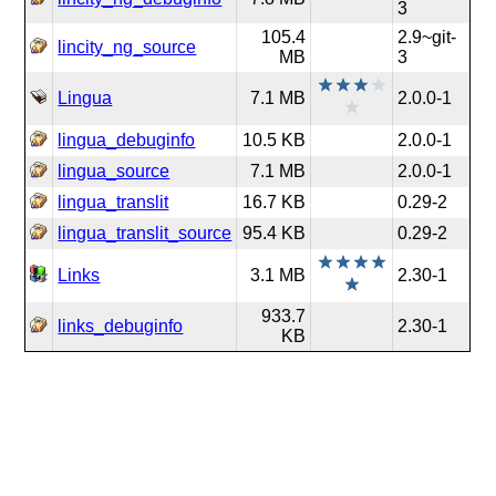
3
105.4
2.9~git-
lincity_ng_source
MB
3
Lingua
7.1 MB
2.0.0-1
lingua_debuginfo
10.5 KB
2.0.0-1
lingua_source
7.1 MB
2.0.0-1
lingua_translit
16.7 KB
0.29-2
lingua_translit_source
95.4 KB
0.29-2
Links
3.1 MB
2.30-1
933.7
links_debuginfo
2.30-1
KB