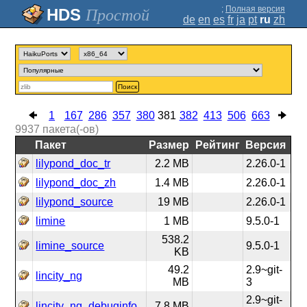
;
Полная версия
Простой
de
en
es
fr
ja
pt
ru
zh
Поиск
1
167
286
357
380
381
382
413
506
663
9937
пакета(-ов)
Пакет
Размер
Рейтинг
Версия
lilypond_doc_tr
2.2 MB
2.26.0-1
lilypond_doc_zh
1.4 MB
2.26.0-1
lilypond_source
19 MB
2.26.0-1
limine
1 MB
9.5.0-1
538.2
limine_source
9.5.0-1
KB
49.2
2.9~git-
lincity_ng
MB
3
2.9~git-
lincity_ng_debuginfo
7.8 MB