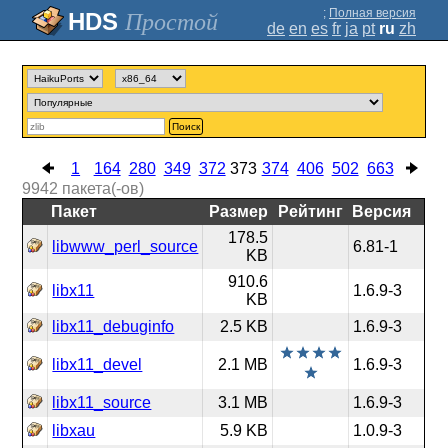
;
Полная версия
Простой
de
en
es
fr
ja
pt
ru
zh
Поиск
1
164
280
349
372
373
374
406
502
663
9942
пакета(-ов)
Пакет
Размер
Рейтинг
Версия
178.5
libwww_perl_source
6.81-1
KB
910.6
libx11
1.6.9-3
KB
libx11_debuginfo
2.5 KB
1.6.9-3
libx11_devel
2.1 MB
1.6.9-3
libx11_source
3.1 MB
1.6.9-3
libxau
5.9 KB
1.0.9-3