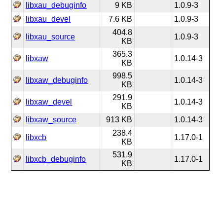
libxau_debuginfo
9 KB
1.0.9-3
libxau_devel
7.6 KB
1.0.9-3
404.8
libxau_source
1.0.9-3
KB
365.3
libxaw
1.0.14-3
KB
998.5
libxaw_debuginfo
1.0.14-3
KB
291.9
libxaw_devel
1.0.14-3
KB
libxaw_source
913 KB
1.0.14-3
238.4
libxcb
1.17.0-1
KB
531.9
libxcb_debuginfo
1.17.0-1
KB