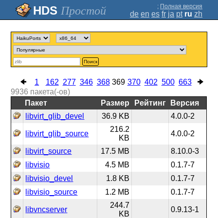
;
Полная версия
Простой
de
en
es
fr
ja
pt
ru
zh
Поиск
1
162
277
346
368
369
370
402
500
663
9936
пакета(-ов)
Пакет
Размер
Рейтинг
Версия
libvirt_glib_devel
36.9 KB
4.0.0-2
216.2
libvirt_glib_source
4.0.0-2
KB
libvirt_source
17.5 MB
8.10.0-3
libvisio
4.5 MB
0.1.7-7
libvisio_devel
1.8 KB
0.1.7-7
libvisio_source
1.2 MB
0.1.7-7
244.7
libvncserver
0.9.13-1
KB