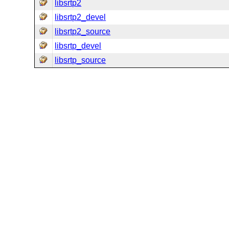
libsrtp2
libsrtp2_devel
libsrtp2_source
libsrtp_devel
libsrtp_source