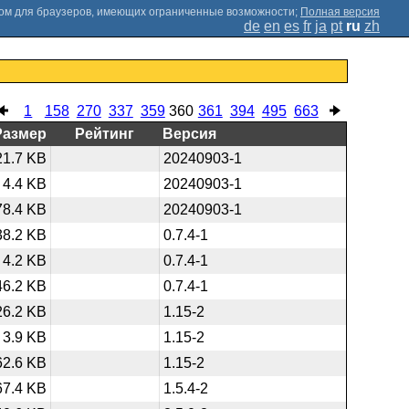
;
Полная версия
de
en
es
fr
ja
pt
ru
zh
1
158
270
337
359
360
361
394
495
663
Размер
Рейтинг
Версия
21.7 KB
20240903-1
4.4 KB
20240903-1
78.4 KB
20240903-1
38.2 KB
0.7.4-1
4.2 KB
0.7.4-1
46.2 KB
0.7.4-1
26.2 KB
1.15-2
3.9 KB
1.15-2
62.6 KB
1.15-2
67.4 KB
1.5.4-2