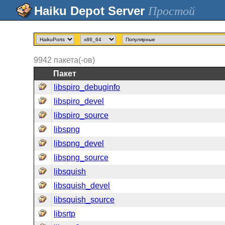
Простой
9942
пакета(-ов)
Пакет
libspiro_debuginfo
libspiro_devel
libspiro_source
libspng
libspng_devel
libspng_source
libsquish
libsquish_devel
libsquish_source
libsrtp