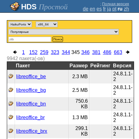
;
Полная версия
Простой
de
en
es
fr
ja
pt
ru
zh
Поиск
1
152
259
323
344
345
346
381
486
663
9942
пакета(-ов)
Пакет
Размер
Рейтинг
Версия
24.8.1.1-
libreoffice_be
2.3 MB
2
24.8.1.1-
libreoffice_bg
2.5 MB
2
750.6
24.8.1.1-
libreoffice_bn
KB
2
24.8.1.1-
libreoffice_br
1.3 MB
2
299.1
24.8.1.1-
libreoffice_brx
KB
2