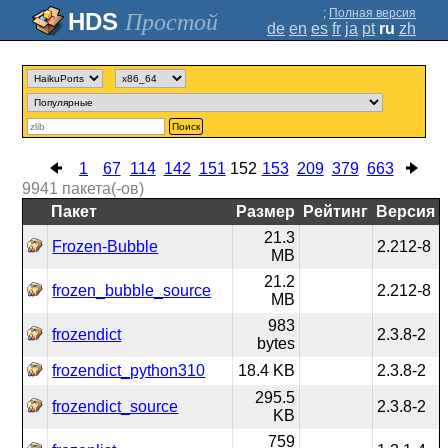
;
Полная версия
Простой
de
en
es
fr
ja
pt
ru
zh
Поиск
1
67
114
142
151
152
153
209
379
663
9941
пакета(-ов)
Пакет
Размер
Рейтинг
Версия
21.3
Frozen-Bubble
2.212-8
MB
21.2
frozen_bubble_source
2.212-8
MB
983
frozendict
2.3.8-2
bytes
frozendict_python310
18.4 KB
2.3.8-2
295.5
frozendict_source
2.3.8-2
KB
759