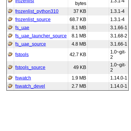
frozenlist
1.3.1-4
bytes
frozenlist_python310
37 KB
1.3.1-4
frozenlist_source
68.7 KB
1.3.1-4
fs_uae
8.1 MB
3.1.66-1
fs_uae_launcher_source
8.1 MB
3.1.68-2
fs_uae_source
4.8 MB
3.1.66-1
1.0~git-
fstools
42.7 KB
2
1.0~git-
fstools_source
49 KB
2
fswatch
1.9 MB
1.14.0-1
fswatch_devel
2.7 MB
1.14.0-1