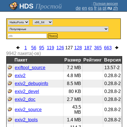
;
Полная версия
Простой
de
en
es
fr
ja
pt
ru
zh
Поиск
1
56
95
119
126
127
128
187
365
663
9942
пакета(-ов)
Пакет
Размер
Рейтинг
Версия
exiftool_source
7.2 MB
13.57-2
exiv2
4.8 MB
0.28.8-2
exiv2_debuginfo
8.5 MB
0.28.8-2
exiv2_devel
80 KB
0.28.8-2
exiv2_doc
2.7 MB
0.28.8-2
43.5
exiv2_source
0.28.8-2
MB
exiv2_tools
1.4 MB
0.28.8-2