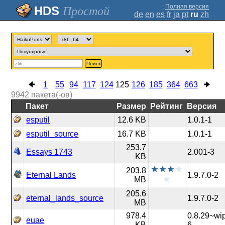
;
Полная версия
Простой
de
en
es
fr
ja
pt
ru
zh
Поиск
1
55
94
117
124
125
126
185
364
663
9942
пакета(-ов)
Пакет
Размер
Рейтинг
Версия
esputil
12.6 KB
1.0.1-1
esputil_source
16.7 KB
1.0.1-1
253.7
Essays 1743
2.001-3
KB
203.8
Eternal Lands
1.9.7.0-2
MB
205.6
eternal_lands_source
1.9.7.0-2
MB
978.4
0.8.29~wi
euae
KB
6