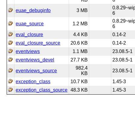
0.8.29~wi
euae_debuginfo
3 MB
6
0.8.29~wi
euae_source
1.2 MB
6
eval_closure
4.4 KB
0.14-2
eval_closure_source
20.6 KB
0.14-2
eventviews
1.1 MB
23.08.5-1
eventviews_devel
27.7 KB
23.08.5-1
982.4
eventviews_source
23.08.5-1
KB
exception_class
10.7 KB
1.45-3
exception_class_source
48.3 KB
1.45-3