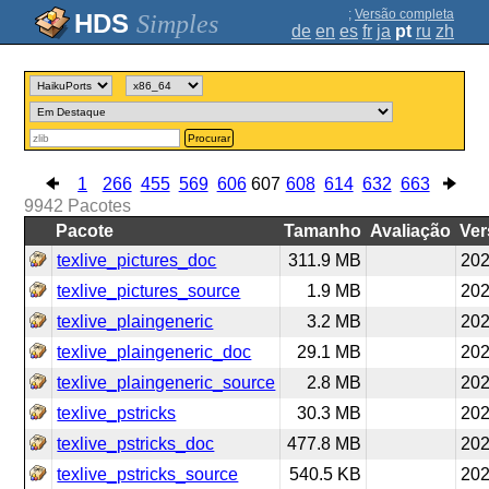
;
Versão completa
Simples
de
en
es
fr
ja
pt
ru
zh
Procurar
1
266
455
569
606
607
608
614
632
663
9942
Pacotes
Pacote
Tamanho
Avaliação
Ver
texlive_pictures_doc
311.9 MB
202
texlive_pictures_source
1.9 MB
202
texlive_plaingeneric
3.2 MB
202
texlive_plaingeneric_doc
29.1 MB
202
texlive_plaingeneric_source
2.8 MB
202
texlive_pstricks
30.3 MB
202
texlive_pstricks_doc
477.8 MB
202
texlive_pstricks_source
540.5 KB
202