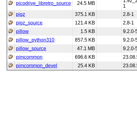
1.92_
picodrive_libretro_source
24.5 MB
1
pigz
375.1 KB
2.8-1
pigz_source
121.4 KB
2.8-1
pillow
1.5 KB
9.2.0-
pillow_python310
857.5 KB
9.2.0-
pillow_source
47.1 MB
9.2.0-
pimcommon
696.6 KB
23.08.
pimcommon_devel
25.4 KB
23.08.