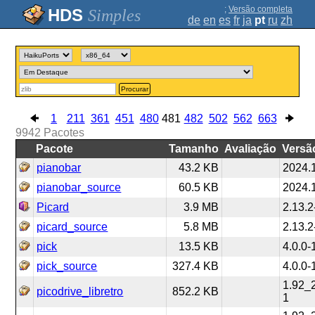
;
Versão completa
Simples
de
en
es
fr
ja
pt
ru
zh
Procurar
1
211
361
451
480
481
482
502
562
663
9942
Pacotes
Pacote
Tamanho
Avaliação
Versã
pianobar
43.2 KB
2024.
pianobar_source
60.5 KB
2024.
Picard
3.9 MB
2.13.2
picard_source
5.8 MB
2.13.2
pick
13.5 KB
4.0.0-
pick_source
327.4 KB
4.0.0-
1.92_
picodrive_libretro
852.2 KB
1