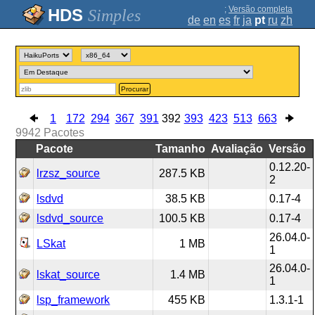
;
Versão completa
Simples
de
en
es
fr
ja
pt
ru
zh
Procurar
1
172
294
367
391
392
393
423
513
663
9942
Pacotes
Pacote
Tamanho
Avaliação
Versão
0.12.20-
lrzsz_source
287.5 KB
2
lsdvd
38.5 KB
0.17-4
lsdvd_source
100.5 KB
0.17-4
26.04.0-
LSkat
1 MB
1
26.04.0-
lskat_source
1.4 MB
1
lsp_framework
455 KB
1.3.1-1