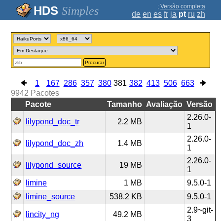
;
Versão completa
Simples
de
en
es
fr
ja
pt
ru
zh
Procurar
1
167
286
357
380
381
382
413
506
663
9942
Pacotes
Pacote
Tamanho
Avaliação
Versão
2.26.0-
lilypond_doc_tr
2.2 MB
1
2.26.0-
lilypond_doc_zh
1.4 MB
1
2.26.0-
lilypond_source
19 MB
1
limine
1 MB
9.5.0-1
limine_source
538.2 KB
9.5.0-1
2.9~git-
lincity_ng
49.2 MB
3