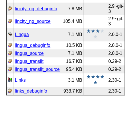
2.9~git-
lincity_ng_debuginfo
7.8 MB
3
2.9~git-
lincity_ng_source
105.4 MB
3
Lingua
7.1 MB
2.0.0-1
lingua_debuginfo
10.5 KB
2.0.0-1
lingua_source
7.1 MB
2.0.0-1
lingua_translit
16.7 KB
0.29-2
lingua_translit_source
95.4 KB
0.29-2
Links
3.1 MB
2.30-1
links_debuginfo
933.7 KB
2.30-1