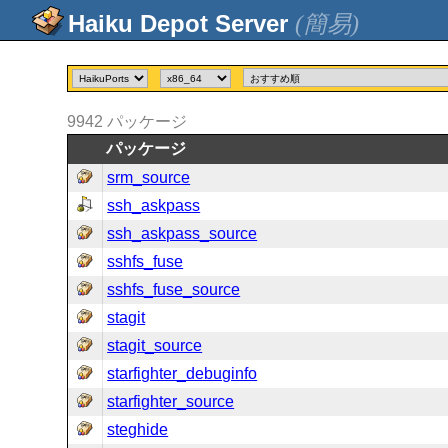
(簡易)
9942
パッケージ
パッケージ
srm_source
ssh_askpass
ssh_askpass_source
sshfs_fuse
sshfs_fuse_source
stagit
stagit_source
starfighter_debuginfo
starfighter_source
steghide