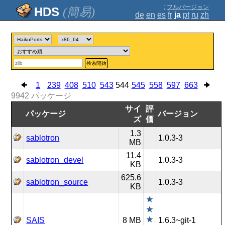
;
フルバージョン
(簡易)
de
en
es
fr
ja
pt
ru
zh
検索開始
1
239
408
510
543
544
545
558
597
663
9942
パッケージ
サイ
評
パッケージ
バージョン
ズ
価
1.3
sablotron
1.0.3-3
MB
11.4
sablotron_devel
1.0.3-3
KB
625.6
sablotron_source
1.0.3-3
KB
SAIS
8 MB
1.6.3~git-1