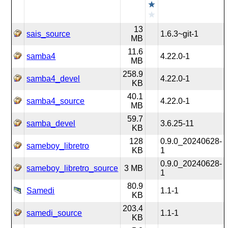
13
sais_source
1.6.3~git-1
MB
11.6
samba4
4.22.0-1
MB
258.9
samba4_devel
4.22.0-1
KB
40.1
samba4_source
4.22.0-1
MB
59.7
samba_devel
3.6.25-11
KB
128
0.9.0_20240628-
sameboy_libretro
KB
1
0.9.0_20240628-
sameboy_libretro_source
3 MB
1
80.9
Samedi
1.1-1
KB
203.4
samedi_source
1.1-1
KB