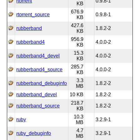
rtorrent
0.9.8-1
KB
676.9
rtorrent_source
0.9.8-1
KB
427.6
rubberband
1.8.2-2
KB
956.9
rubberband4
4.0.0-2
KB
15.3
rubberband4_devel
4.0.0-2
KB
285.7
rubberband4_source
4.0.0-2
KB
3.3
rubberband_debuginfo
1.8.2-2
MB
rubberband_devel
10 KB
1.8.2-2
218.7
rubberband_source
1.8.2-2
KB
10.3
ruby
3.2.9-1
MB
4.7
ruby_debuginfo
3.2.9-1
MB