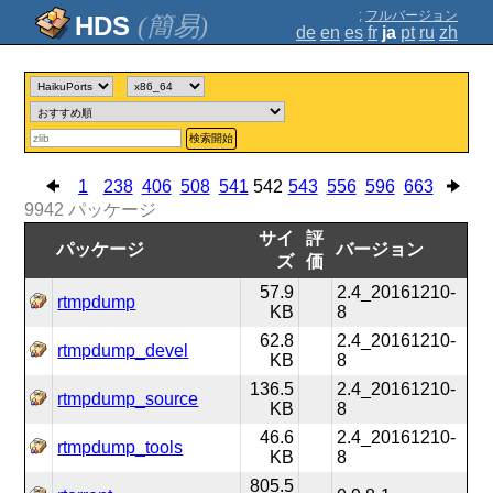
;
フルバージョン
(簡易)
de
en
es
fr
ja
pt
ru
zh
検索開始
1
238
406
508
541
542
543
556
596
663
9942
パッケージ
サイ
評
パッケージ
バージョン
ズ
価
57.9
2.4_20161210-
rtmpdump
KB
8
62.8
2.4_20161210-
rtmpdump_devel
KB
8
136.5
2.4_20161210-
rtmpdump_source
KB
8
46.6
2.4_20161210-
rtmpdump_tools
KB
8
805.5