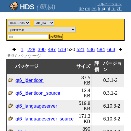
;
フルバージョン
(簡易)
de
en
es
fr
ja
pt
ru
zh
検索開始
1
228
390
487
519
520
521
536
584
663
9937
パッケージ
評
バージョ
パッケージ
サイズ
価
ン
37.5
qt6_jdenticon
0.3.1-2
KB
12.4
qt6_jdenticon_source
0.3.1-2
KB
519.8
qt6_languageserver
6.10.3-2
KB
171.3
qt6_languageserver_source
6.10.3-2
KB
890