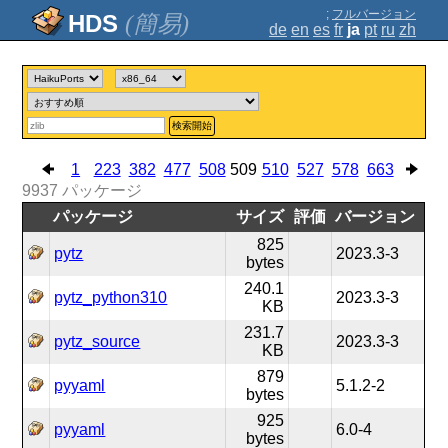
;
フルバージョン
(簡易)
de
en
es
fr
ja
pt
ru
zh
検索開始
1
223
382
477
508
509
510
527
578
663
9937
パッケージ
パッケージ
サイズ
評価
バージョン
825
pytz
2023.3-3
bytes
240.1
pytz_python310
2023.3-3
KB
231.7
pytz_source
2023.3-3
KB
879
pyyaml
5.1.2-2
bytes
925
pyyaml
6.0-4
bytes