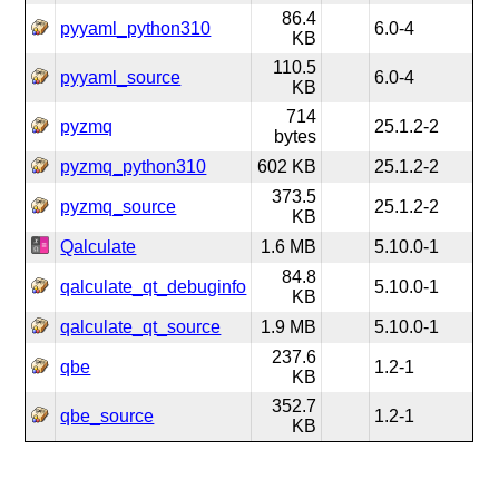
86.4
pyyaml_python310
6.0-4
KB
110.5
pyyaml_source
6.0-4
KB
714
pyzmq
25.1.2-2
bytes
pyzmq_python310
602 KB
25.1.2-2
373.5
pyzmq_source
25.1.2-2
KB
Qalculate
1.6 MB
5.10.0-1
84.8
qalculate_qt_debuginfo
5.10.0-1
KB
qalculate_qt_source
1.9 MB
5.10.0-1
237.6
qbe
1.2-1
KB
352.7
qbe_source
1.2-1
KB