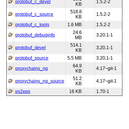
protobuf_c_devel
1.5.2-2
KB
518.8
protobuf_c_source
1.5.2-2
KB
protobuf_c_tools
1.6 MB
1.5.2-2
24.6
protobuf_debuginfo
3.20.1-1
MB
514.1
protobuf_devel
3.20.1-1
KB
protobuf_source
5.5 MB
3.20.1-1
64.9
proxychains_ng
4.17~git-1
KB
51.2
proxychains_ng_source
4.17~git-1
KB
ps2eps
16 KB
1.70-1