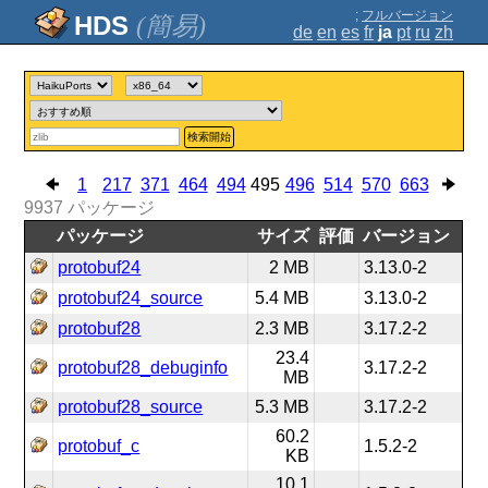
;
フルバージョン
(簡易)
de
en
es
fr
ja
pt
ru
zh
検索開始
1
217
371
464
494
495
496
514
570
663
9937
パッケージ
パッケージ
サイズ
評価
バージョン
protobuf24
2 MB
3.13.0-2
protobuf24_source
5.4 MB
3.13.0-2
protobuf28
2.3 MB
3.17.2-2
23.4
protobuf28_debuginfo
3.17.2-2
MB
protobuf28_source
5.3 MB
3.17.2-2
60.2
protobuf_c
1.5.2-2
KB
10.1