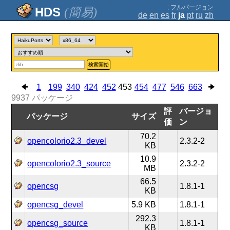
;
フルバージョン
(簡易)
de
en
es
fr
ja
pt
ru
zh
検索開始
1
199
340
424
452
453
454
477
546
663
9937
パッケージ
評
バージョ
パッケージ
サイズ
価
ン
70.2
opencolorio2.3_devel
2.3.2-2
KB
10.9
opencolorio2.3_source
2.3.2-2
MB
66.5
opencsg
1.8.1-1
KB
opencsg_devel
5.9 KB
1.8.1-1
292.3
opencsg_source
1.8.1-1
KB