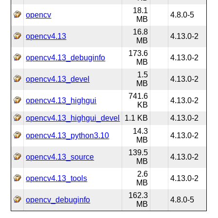
18.1
opencv
4.8.0-5
MB
16.8
opencv4.13
4.13.0-2
MB
173.6
opencv4.13_debuginfo
4.13.0-2
MB
1.5
opencv4.13_devel
4.13.0-2
MB
741.6
opencv4.13_highgui
4.13.0-2
KB
opencv4.13_highgui_devel
1.1 KB
4.13.0-2
14.3
opencv4.13_python3.10
4.13.0-2
MB
139.5
opencv4.13_source
4.13.0-2
MB
2.6
opencv4.13_tools
4.13.0-2
MB
162.3
opencv_debuginfo
4.8.0-5
MB