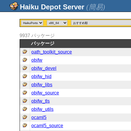
(簡易)
9937
パッケージ
パッケージ
oath_toolkit_source
objfw
objfw_devel
objfw_hid
objfw_libs
objfw_source
objfw_tls
objfw_utils
ocaml5
ocaml5_source