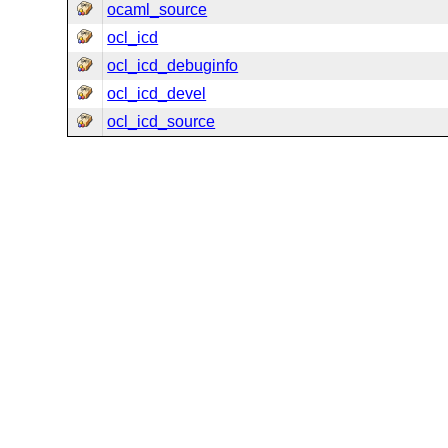
ocaml_source
ocl_icd
ocl_icd_debuginfo
ocl_icd_devel
ocl_icd_source