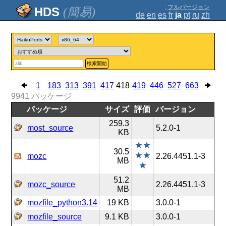
;
フルバージョン
(簡易)
de
en
es
fr
ja
pt
ru
zh
検索開始
1
183
313
391
417
418
419
446
527
663
9941
パッケージ
パッケージ
サイズ
評価
バージョン
259.3
most_source
5.2.0-1
KB
30.5
mozc
2.26.4451.1-3
MB
51.2
mozc_source
2.26.4451.1-3
MB
mozfile_python3.14
19 KB
3.0.0-1
mozfile_source
9.1 KB
3.0.0-1