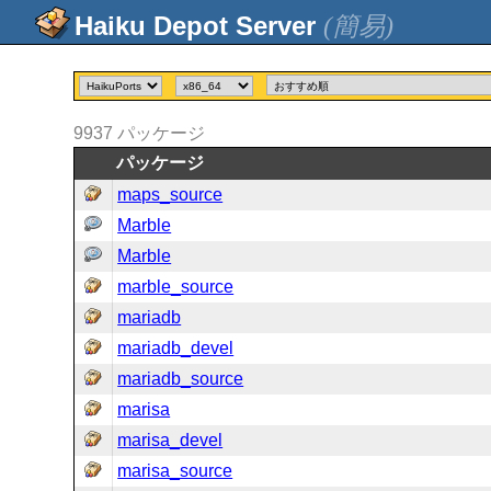
(簡易)
9937
パッケージ
パッケージ
maps_source
Marble
Marble
marble_source
mariadb
mariadb_devel
mariadb_source
marisa
marisa_devel
marisa_source