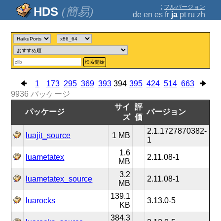
;
フルバージョン
(簡易)
de
en
es
fr
ja
pt
ru
zh
検索開始
1
173
295
369
393
394
395
424
514
663
9936
パッケージ
サイ
評
パッケージ
バージョン
ズ
価
2.1.1727870382-
luajit_source
1 MB
1
1.6
luametatex
2.11.08-1
MB
3.2
luametatex_source
2.11.08-1
MB
139.1
luarocks
3.13.0-5
KB
384.3