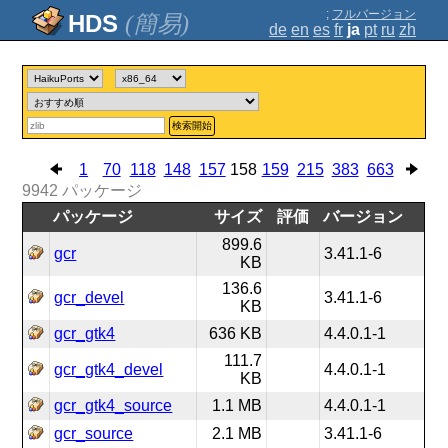
;
フルバージョン
(簡易)
de
en
es
fr
ja
pt
ru
zh
検索開始
1
70
118
148
157
158
159
215
383
663
9942
パッケージ
パッケージ
サイズ
評価
バージョン
899.6
gcr
3.41.1-6
KB
136.6
gcr_devel
3.41.1-6
KB
gcr_gtk4
636 KB
4.4.0.1-1
111.7
gcr_gtk4_devel
4.4.0.1-1
KB
gcr_gtk4_source
1.1 MB
4.4.0.1-1
gcr_source
2.1 MB
3.41.1-6