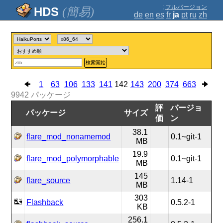
;
フルバージョン
(簡易)
de
en
es
fr
ja
pt
ru
zh
検索開始
1
63
106
133
141
142
143
200
374
663
9942
パッケージ
評
バージョ
パッケージ
サイズ
価
ン
38.1
flare_mod_nonamemod
0.1~git-1
MB
19.9
flare_mod_polymorphable
0.1~git-1
MB
145
flare_source
1.14-1
MB
303
Flashback
0.5.2-1
KB
256.1