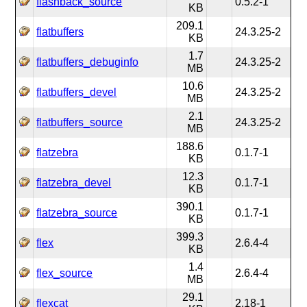
flashback_source
0.5.2-1
KB
209.1
flatbuffers
24.3.25-2
KB
1.7
flatbuffers_debuginfo
24.3.25-2
MB
10.6
flatbuffers_devel
24.3.25-2
MB
2.1
flatbuffers_source
24.3.25-2
MB
188.6
flatzebra
0.1.7-1
KB
12.3
flatzebra_devel
0.1.7-1
KB
390.1
flatzebra_source
0.1.7-1
KB
399.3
flex
2.6.4-4
KB
1.4
flex_source
2.6.4-4
MB
29.1
flexcat
2.18-1