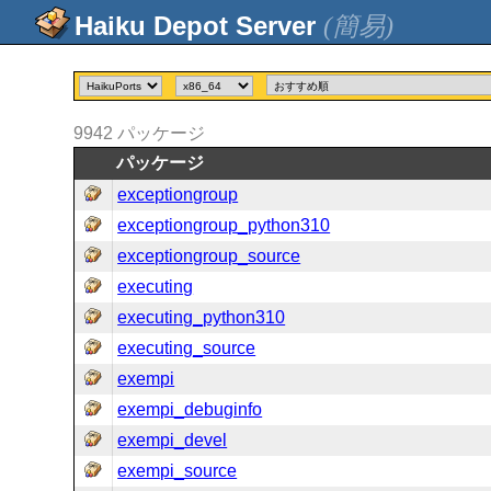
(簡易)
9942
パッケージ
パッケージ
exceptiongroup
exceptiongroup_python310
exceptiongroup_source
executing
executing_python310
executing_source
exempi
exempi_debuginfo
exempi_devel
exempi_source