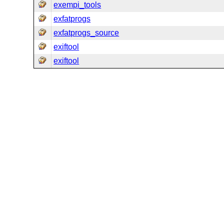
exempi_tools
exfatprogs
exfatprogs_source
exiftool
exiftool